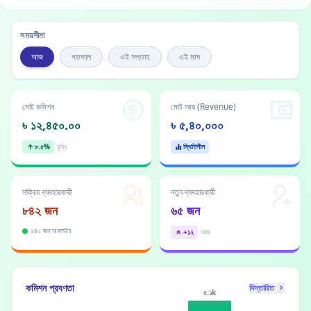
সময়সীমা
আজ
গতকাল
এই সপ্তাহ
এই মাস
মোট কমিশন
মোট আয় (Revenue)
৳ ১২,৪৫০.০০
৳ ৫,৪০,০০০
৮.৫%
বৃদ্ধি
স্থিতিশীল
সক্রিয় ব্যবহারকারী
নতুন ব্যবহারকারী
৮৪২ জন
৬৫ জন
২৪০ জন অনলাইন
+১২
আজ
কমিশন প্রবণতা
বিস্তারিত
৫.১k