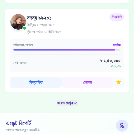
সদস্য ৯৯২০১
ভিআইপি
নিবন্ধিত ২ সপ্তাহ আগে
শেষ লগইন: ১০ মিনিট আগে
সক্রিয়তা লেভেল
সর্বোচ্চ
৳ ১,৫০,০০০
মোট অবদান
+২৮%
বিস্তারিত
মেসেজ
আরও দেখুন
এজেন্ট রিপোর্ট
আপনার পারফরম্যান্স ওভারভিউ