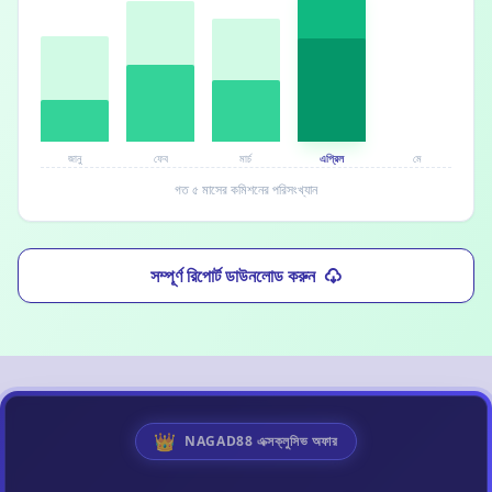
জানু
ফেব
মার্চ
এপ্রিল
মে
গত ৫ মাসের কমিশনের পরিসংখ্যান
সম্পূর্ণ রিপোর্ট ডাউনলোড করুন
👑
NAGAD88 এক্সক্লুসিভ অফার