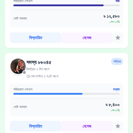
সক্রিয়তা লেভেল
উচ্চ
৳ ১২,৫৮০
মোট অবদান
+১২%
বিস্তারিত
মেসেজ
সদস্য ৮৮০৪৫
সক্রিয়
নিবন্ধিত ৫ দিন আগে
শেষ লগইন: ৫ ঘণ্টা আগে
সক্রিয়তা লেভেল
মধ্যম
৳ ৮,৪০০
মোট অবদান
+৫%
বিস্তারিত
মেসেজ