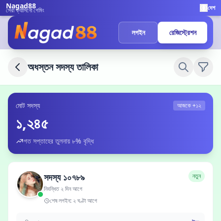
Nagad88
দেশ
সেরা ক্যাসিনো গেমিং
লগইন
রেজিস্ট্রেশন
অধস্তন সদস্য তালিকা
মোট সদস্য
আজকে +১২
১,২৪৫
গত সপ্তাহের তুলনায় ৮% বৃদ্ধি
সদস্য ১০৭৮৯
নতুন
নিবন্ধিত ২ দিন আগে
শেষ লগইন: ২ ঘণ্টা আগে