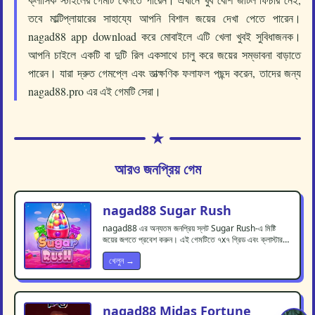
তবে মাল্টিপ্লায়ারের সাহায্যে আপনি বিশাল জয়ের দেখা পেতে পারেন।
nagad88 app download করে মোবাইলে এটি খেলা খুবই সুবিধাজনক।
আপনি চাইলে একটি বা দুটি রিল একসাথে চালু করে জয়ের সম্ভাবনা বাড়াতে
পারেন। যারা দ্রুত গেমপ্লে এবং তাত্ক্ষণিক ফলাফল পছন্দ করেন, তাদের জন্য
nagad88.pro এর এই গেমটি সেরা।
★
আরও জনপ্রিয় গেম
nagad88 Sugar Rush
nagad88 এর অন্যতম জনপ্রিয় স্লট Sugar Rush-এ মিষ্টি
জয়ের জগতে প্রবেশ করুন। এই গেমটিতে ৭x৭ গ্রিড এবং ক্লাস্টার
পে মেকানিক্স রয়েছে।
খেলুন →
nagad88 Midas Fortune