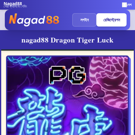
Nagad88
দেশ
সেরা ক্যাসিনো গেমিং
লগইন
রেজিস্ট্রেশন
nagad88 Dragon Tiger Luck